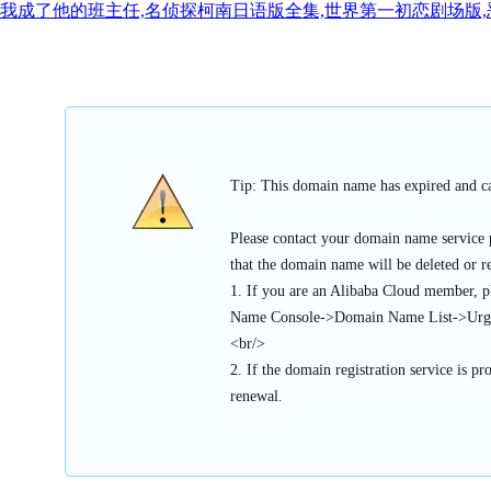
我成了他的班主任,名侦探柯南日语版全集,世界第一初恋剧场版,